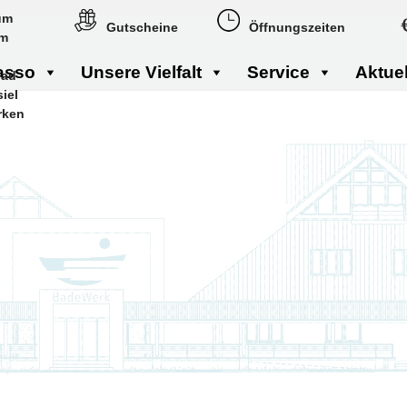
Gutscheine
Öffnungszeiten
asso
Unsere Vielfalt
Service
Aktue
rken