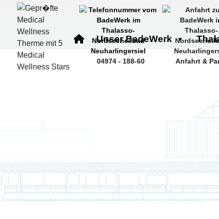
Zum
Inhalt
springen
Unser BadeWerk
Thal
04974 - 188-60
Anfahrt & Pa