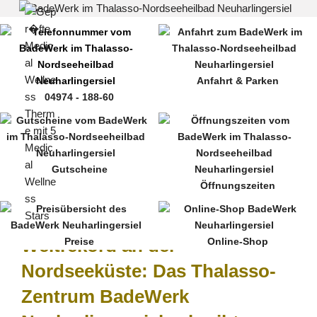
Zum
Inhalt
springen
Anfahrt & Parken
04974 - 188-60
MENÜ
Gutscheine
Öffnungszeiten
Weltrekord an der
Preise
Online-Shop
Nordseeküste: Das Thalasso-
Zentrum BadeWerk